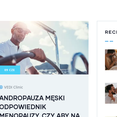
REC
09
CZE
VEDI Clinic
ANDROPAUZA MĘSKI
ODPOWIEDNIK
MENOPAUZY, CZY ABY NA