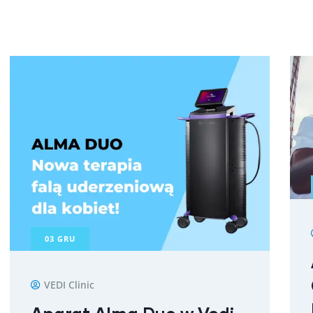
03
GRU
VEDI Clinic