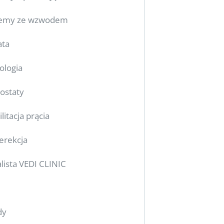
lemy ze wzwodem
ata
ologia
rostaty
litacja prącia
 erekcja
alista VEDI CLINIC
dy