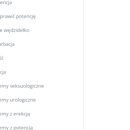
encja
oprawić potencję
ie wędzidełko
rbacja
ść
cja
emy seksuologiczne
emy urologiczne
emy z erekcją
emy z potencją