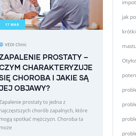
impot
jak p
17
MAR
krótk
VEDI Clinic
mastu
ZAPALENIE PROSTATY –
Otyło
CZYM CHARAKTERYZUJE
poten
SIĘ CHOROBA I JAKIE SĄ
JEJ OBJAWY?
probl
Zapalenie prostaty to jedna z
probl
najczęstszych chorób zapalnych, które
probl
mogą spotkać mężczyzn. Choroba ta
może
probl