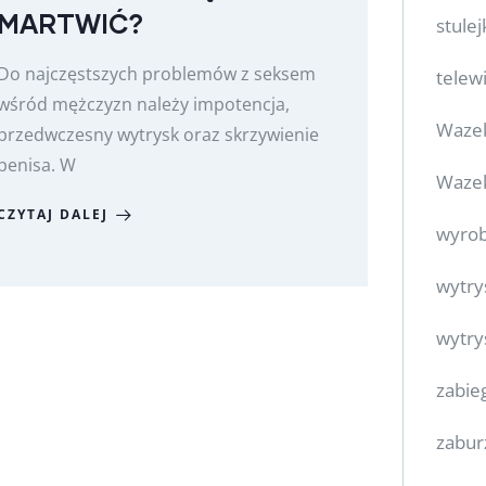
MARTWIĆ?
stulej
Do najczęstszych problemów z seksem
telewi
wśród mężczyzn należy impotencja,
Waze
przedwczesny wytrysk oraz skrzywienie
penisa. W
Wazek
CZYTAJ DALEJ
wyro
wytry
wytry
zabie
zabur