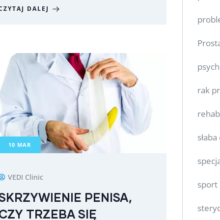
CZYTAJ DALEJ
prob
Prost
psych
rak p
rehabi
słaba
10
MAR
specj
VEDI Clinic
sport
SKRZYWIENIE PENISA,
stery
CZY TRZEBA SIĘ