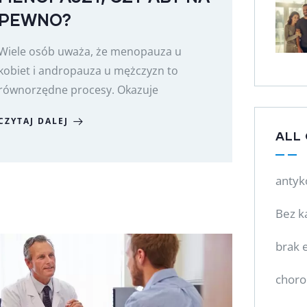
PEWNO?
Wiele osób uważa, że menopauza u
kobiet i andropauza u mężczyzn to
równorzędne procesy. Okazuje
CZYTAJ DALEJ
ALL
antyk
Bez k
brak e
choro