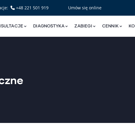
acje:
+48 221 501 919
Umów się online
NSULTACJE
DIAGNOSTYKA
ZABIEGI
CENNIK
KO
iczne