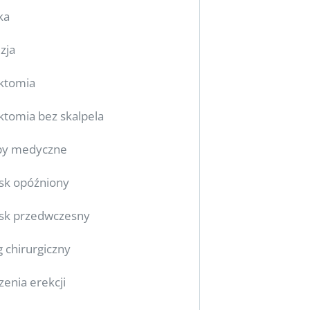
ka
zja
ktomia
tomia bez skalpela
by medyczne
sk opóźniony
sk przedwczesny
g chirurgiczny
zenia erekcji