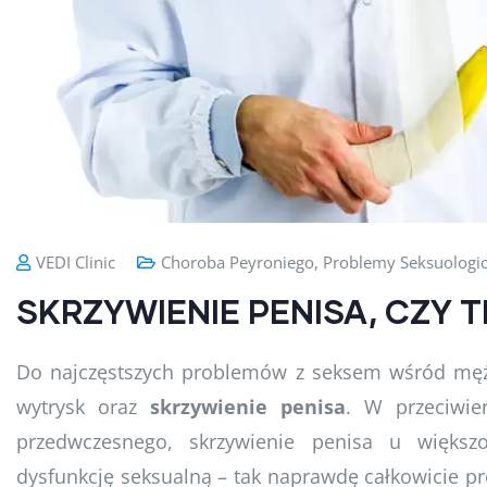
VEDI Clinic
Choroba Peyroniego
,
Problemy Seksuologi
SKRZYWIENIE PENISA, CZY 
Do najczęstszych problemów z seksem wśród męż
wytrysk oraz
skrzywienie penisa
. W przeciwie
przedwczesnego, skrzywienie penisa u większ
dysfunkcję seksualną – tak naprawdę całkowicie pr