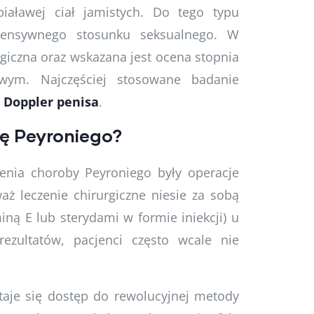
iaławej ciał jamistych. Do tego typu
ntensywnego stosunku seksualnego. W
ogiczna oraz wskazana jest ocena stopnia
wym. Najczęściej stosowane badanie
 Doppler penisa
.
ę Peyroniego?
enia choroby Peyroniego były operacje
aż leczenie chirurgiczne niesie za sobą
iną E lub sterydami w formie iniekcji) u
ezultatów, pacjenci często wcale nie
staje się dostęp do rewolucyjnej metody