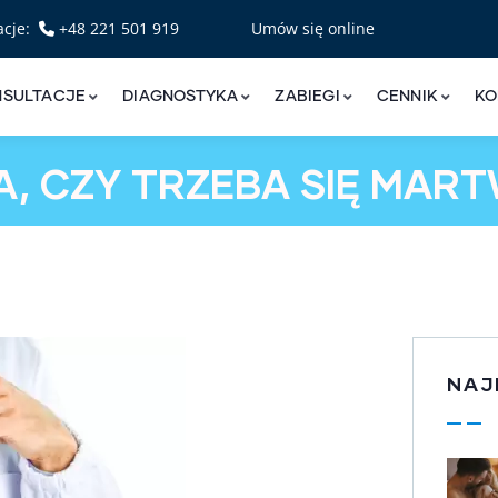
acje:
+48 221 501 919
Umów się online
NSULTACJE
DIAGNOSTYKA
ZABIEGI
CENNIK
KO
A, CZY TRZEBA SIĘ MART
NAJ