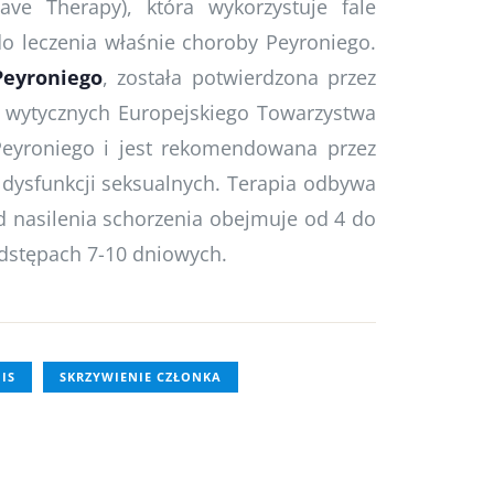
ve Therapy), która wykorzystuje fale
o leczenia właśnie choroby Peyroniego.
Peyroniego
, została potwierdzona przez
w wytycznych Europejskiego Towarzystwa
Peyroniego i jest rekomendowana przez
 dysfunkcji seksualnych. Terapia odbywa
d nasilenia schorzenia obejmuje od 4 do
odstępach 7-10 dniowych.
IS
SKRZYWIENIE CZŁONKA