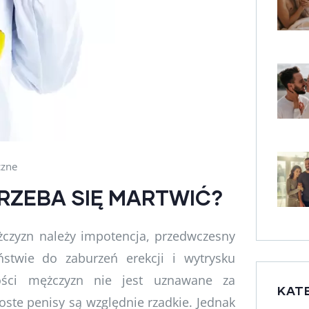
czne
TRZEBA SIĘ MARTWIĆ?
czyzn należy impotencja, przedwczesny
ństwie do zaburzeń erekcji i wytrysku
ości mężczyzn nie jest uznawane za
KAT
oste penisy są względnie rzadkie. Jednak