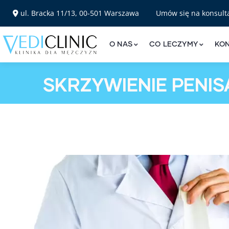
ul. Bracka 11/13, 00-501 Warszawa
Umów się na konsult
O NAS
CO LECZYMY
KO
SKRZYWIENIE PENIS