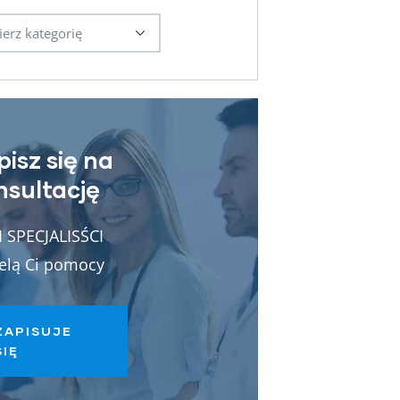
pisz się na
nsultację
 SPECJALISŚCI
elą Ci pomocy
ZAPISUJE
SIĘ