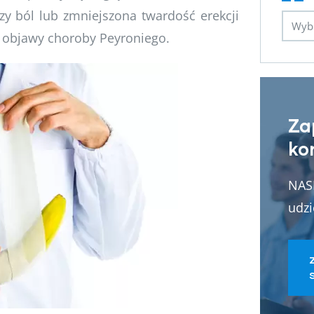
zy ból lub zmniejszona twardość erekcji
e objawy choroby Peyroniego.
Za
ko
NASI
udzi