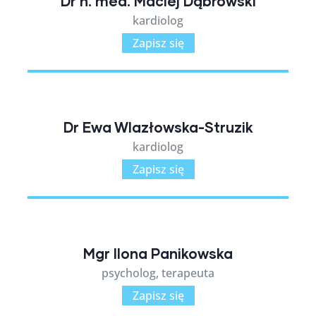
Dr n. med. Maciej Dąbrowski
kardiolog
Zapisz się
Dr Ewa Wlazłowska-Struzik
kardiolog
Zapisz się
Mgr Ilona Panikowska
psycholog, terapeuta
Zapisz się