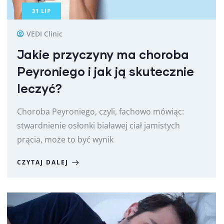
31
LIP
VEDI Clinic
Jakie przyczyny ma choroba
Peyroniego i jak ją skutecznie
leczyć?
Choroba Peyroniego, czyli, fachowo mówiąc:
stwardnienie osłonki białawej ciał jamistych
prącia, może to być wynik
CZYTAJ DALEJ