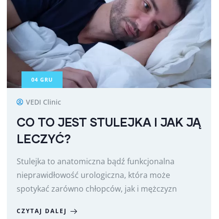
04
GRU
VEDI Clinic
CO TO JEST STULEJKA I JAK JĄ
LECZYĆ?
Stulejka to anatomiczna bądź funkcjonalna
nieprawidłowość urologiczna, która może
spotykać zarówno chłopców, jak i mężczyzn
CZYTAJ DALEJ