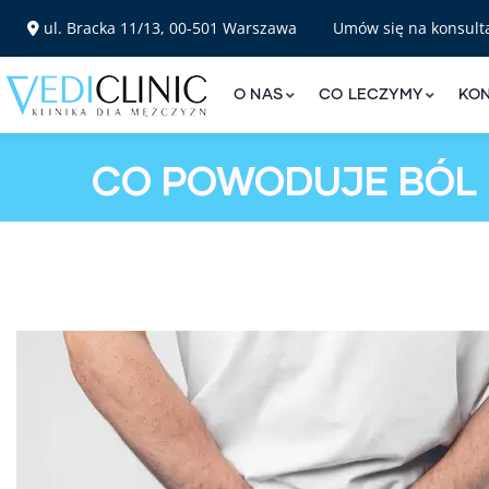
ul. Bracka 11/13, 00-501 Warszawa
Umów się na konsult
O NAS
CO LECZYMY
KO
CO POWODUJE BÓL K