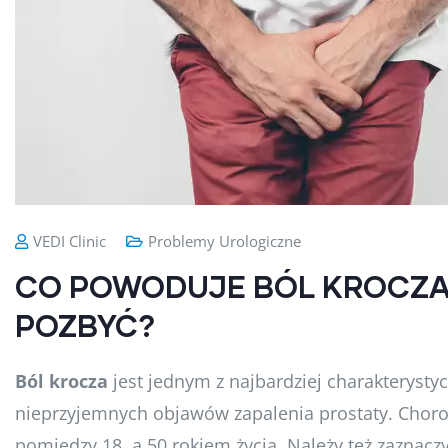
VEDI Clinic
Problemy Urologiczne
CO POWODUJE BÓL KROCZA I
POZBYĆ?
Ból krocza
jest jednym z najbardziej charakterysty
nieprzyjemnych objawów zapalenia prostaty. Chorob
pomiędzy 18, a 50 rokiem życia. Należy też zaznaczy