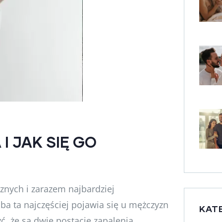
 JAK SIĘ GO
cznych i zarazem najbardziej
a ta najczęściej pojawia się u mężczyzn
KAT
ć, że są dwie postacie zapalenia