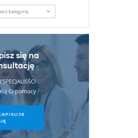
pisz się na
nsultację
 SPECJALISŚCI
elą Ci pomocy
ZAPISUJE
SIĘ