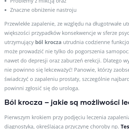
Problemy z mikcją oraz
Znaczne obniżenie nastroju
Przewlekłe zapalenie, ze względu na długotrwałe 
większości przypadków konsekwencje w sferze psych
utrzymujący
ból krocza
utrudnia codzienne funkcjo
może prowadzić nie tylko do pogorszenia samopocz
nawet do depresji oraz zaburzeń erekcji. Dlatego
nie powinno się lekceważyć! Panowie, którzy zaob
świadczyć o zapaleniu prostaty, szczególnie najbar
powinni zgłosić się do urologa.
Ból krocza – jakie są możliwości l
Pierwszym krokiem przy podjęciu leczenia zapaleni
diagnostyka, określająca przyczynę choroby np.
Te