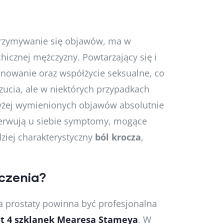
utrzymywanie się objawów, ma w
icznej mężczyzny. Powtarzający się i
nowanie oraz współżycie seksualne, co
ucia, ale w niektórych przypadkach
 wyżej wymienionych objawów absolutnie
serwują u siebie symptomy, mogące
dziej charakterystyczny
ból krocza
,
eczenia?
a prostaty powinna być profesjonalna
st 4 szklanek Mearesa Stameya
. W