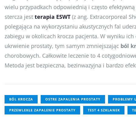
wielu przypadkach odpowiednią i często efektywną
stercza jest
terapia ESWT
(z ang. Extracorporeal S
polegająca na wykorzystaniu akustycznych fal uder
zabiegu w okolicach krocza pacjenta. W wyniku ich 
ukrwienie prostaty, tym samym zmniejszając
ból k
chorobowych. Całkowite leczenie to 4 cotygodniowe
Metoda jest bezpieczna, bezinwazyjna i bardzo efe
BÓL KROCZA
OSTRE ZAPALENIA PROSTATY
PROBLEMY 
PRZEWLEKŁE ZAPALENIE PROSTATY
TEST 4 SZKLANEK
T