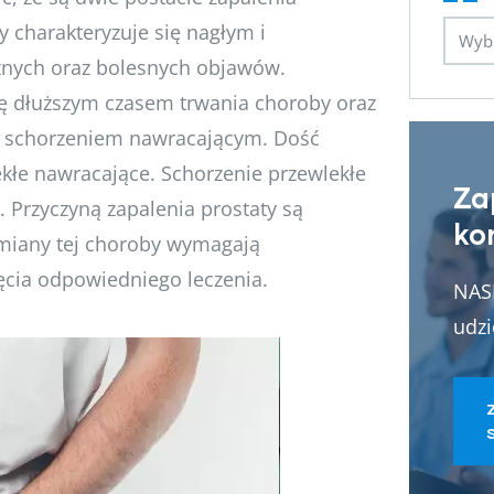
ty charakteryzuje się nagłym i
nych oraz bolesnych objawów.
ię dłuższym czasem trwania choroby oraz
ty schorzeniem nawracającym. Dość
ekłe nawracające. Schorzenie przewlekłe
Za
. Przyczyną zapalenia prostaty są
ko
odmiany tej choroby wymagają
jęcia odpowiedniego leczenia.
NASI
udzi