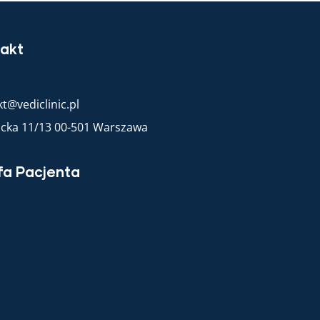
akt
t@vediclinic.pl
racka 11/13 00-501 Warszawa
fa Pacjenta