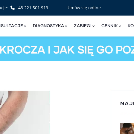
acje:
+48 221 501 919
Umów się online
NSULTACJE
DIAGNOSTYKA
ZABIEGI
CENNIK
KO
ROCZA I JAK SIĘ GO PO
NAJ