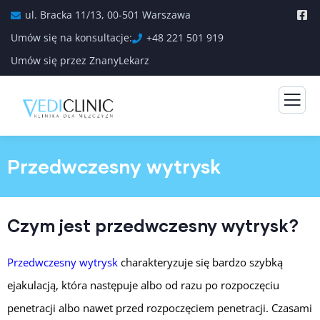
ul. Bracka 11/13, 00-501 Warszawa
Umów się na konsultacje:
+48 221 501 919
Umów się przez ZnanyLekarz
Przedwczesny wytrysk
Czym jest przedwczesny wytrysk?
Przedwczesny wytrysk
charakteryzuje się bardzo szybką
ejakulacją, która następuje albo od razu po rozpoczęciu
penetracji albo nawet przed rozpoczęciem penetracji. Czasami