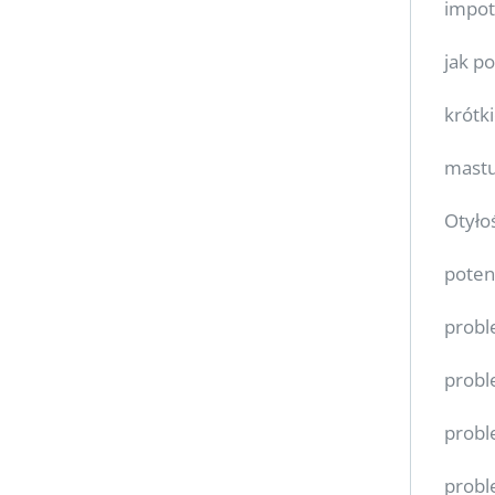
impot
jak p
krótk
mastu
Otyło
poten
probl
probl
probl
probl