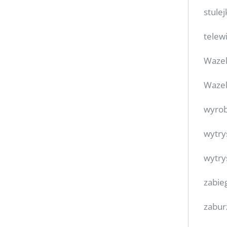
stulej
telewi
Waze
Wazek
wyro
wytry
wytry
zabie
zabur