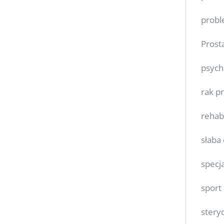
prob
Prost
psych
rak p
rehabi
słaba
specj
sport
stery