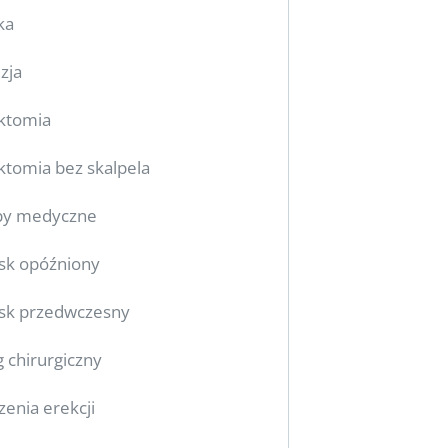
ka
zja
ktomia
tomia bez skalpela
by medyczne
sk opóźniony
sk przedwczesny
g chirurgiczny
zenia erekcji