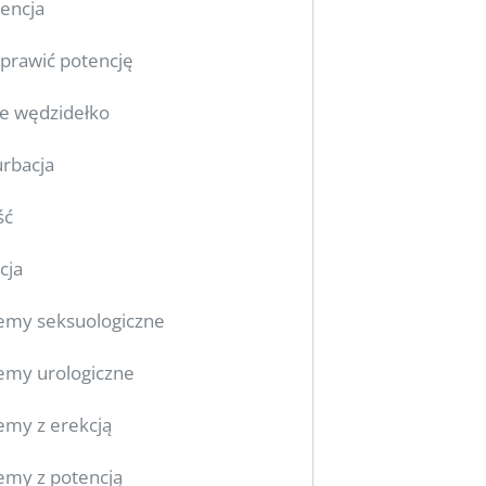
encja
oprawić potencję
ie wędzidełko
rbacja
ść
cja
emy seksuologiczne
emy urologiczne
emy z erekcją
emy z potencją