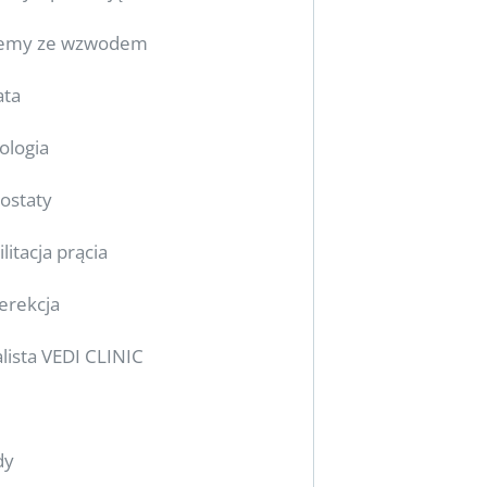
lemy ze wzwodem
ata
ologia
rostaty
litacja prącia
 erekcja
alista VEDI CLINIC
dy