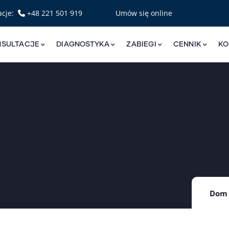
acje:
+48 221 501 919
Umów się online
NSULTACJE
DIAGNOSTYKA
ZABIEGI
CENNIK
KO
Dom