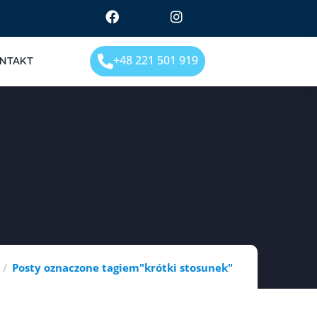
+48 221 501 919
NTAKT
Posty oznaczone tagiem"krótki stosunek"