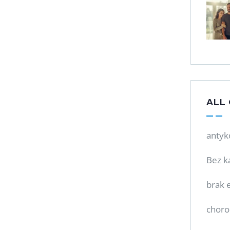
ALL
antyk
Bez k
brak e
choro