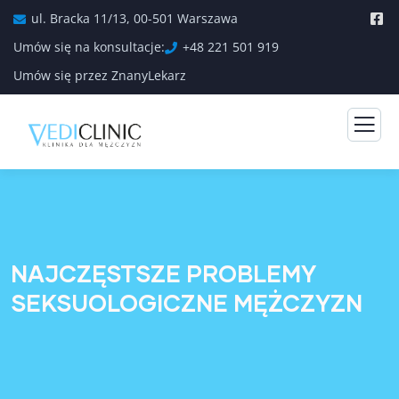
ul. Bracka 11/13, 00-501 Warszawa
Umów się na konsultacje:
+48 221 501 919
Umów się przez ZnanyLekarz
NAJCZĘSTSZE PROBLEMY
SEKSUOLOGICZNE MĘŻCZYZN