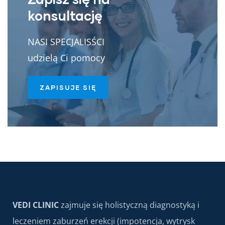
konsultację
NASI SPECJALISŚCI
udzielą Ci pomocy
ZAPISUJE SIĘ
VEDI CLINIC
zajmuje się holistyczną diagnostyką i
leczeniem zaburzeń erekcji (impotencja, wytrysk