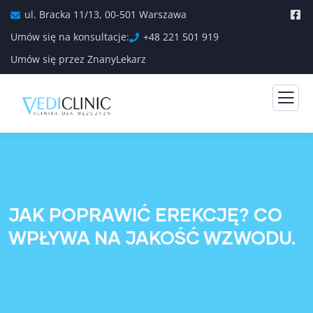
ul. Bracka 11/13, 00-501 Warszawa
Umów się na konsultacje:
+48 221 501 919
Umów się przez ZnanyLekarz
JAK POPRAWIĆ EREKCJĘ? CO
WPŁYWA NA JAKOŚĆ WZWODU.