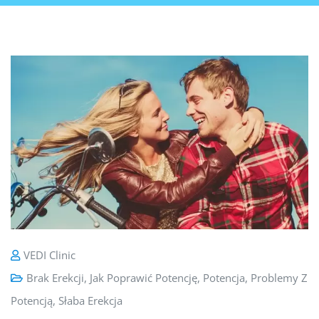
VEDI Clinic
Brak Erekcji
,
Jak Poprawić Potencję
,
Potencja
,
Problemy Z
Potencją
,
Słaba Erekcja