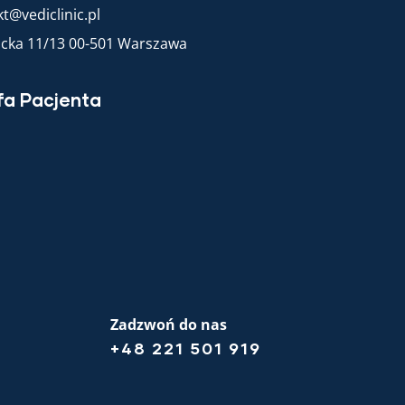
t@vediclinic.pl
racka 11/13 00-501 Warszawa
fa Pacjenta
Zadzwoń do nas
+48 221 501 919