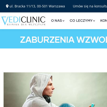
ul. Bracka 11/13, 00-501 Warszawa
Umów się na konsult
O NAS
CO LECZYMY
KO
ZABURZENIA WZWO