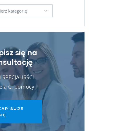
pisz się na
nsultację
 SPECJALISŚCI
elą Ci pomocy
ZAPISUJE
SIĘ