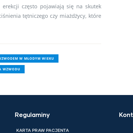
erekcji często pojawiają się na skutek
śnienia tętniczego czy miażdżycy, które
 WZWODEM W MŁODYM WIEKU
IA WZWODU
Regulaminy
Kont
KARTA PRAW PACJENTA