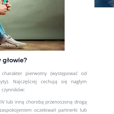
w głowie?
harakter pierwotny (występować od
byty). Najczęściej cechują się nagłym
h czynników:
HIV lub inną chorobą przenoszoną drogą
ezaspokojeniem oczekiwań partnerki lub