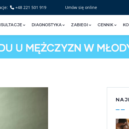
acje:
+48 221 501 919
Umów się online
NSULTACJE
DIAGNOSTYKA
ZABIEGI
CENNIK
KO
DU U MĘŻCZYZN W MŁOD
NAJ