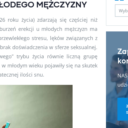
MŁODEGO MĘŻCZYZNY
roku życia) zdarzają się częściej niż
burzeń erekcji u młodych mężczyzn ma
rzewlekłego stresu, lęków związanych z
brak doświadczenia w sferze seksualnej.
Za
ego” trybu życia równie liczną grupę
ko
ą w młodym wieku pojawiły się na skutek
ecznej ilości snu.
NASI
udzi