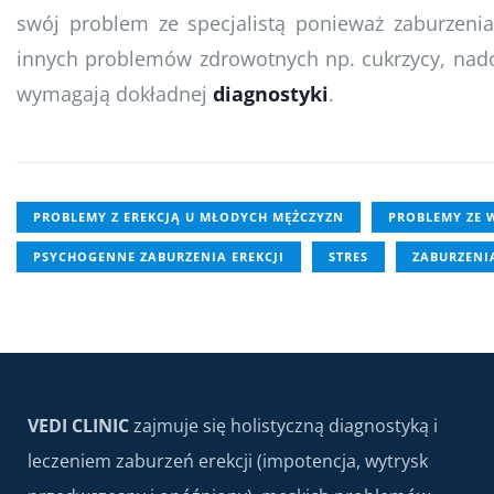
swój problem ze specjalistą ponieważ zaburzenia 
innych problemów zdrowotnych np. cukrzycy, nadci
wymagają dokładnej
diagnostyki
.
PROBLEMY Z EREKCJĄ U MŁODYCH MĘŻCZYZN
PROBLEMY ZE
PSYCHOGENNE ZABURZENIA EREKCJI
STRES
ZABURZEN
VEDI CLINIC
zajmuje się holistyczną diagnostyką i
leczeniem zaburzeń erekcji (impotencja, wytrysk