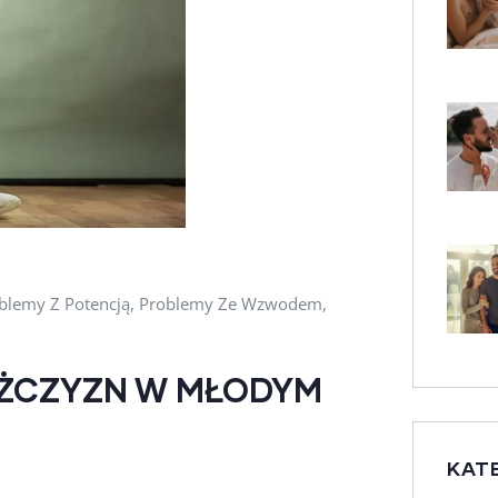
blemy Z Potencją
,
Problemy Ze Wzwodem
,
ŻCZYZN W MŁODYM
KAT