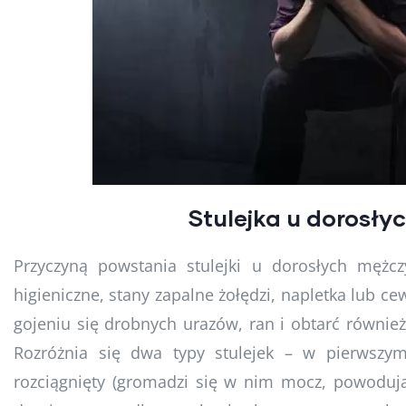
Stulejka u dorosł
Przyczyną powstania stulejki u dorosłych mężcz
higieniczne, stany zapalne żołędzi, napletka lub 
gojeniu się drobnych urazów, ran i obtarć równie
Rozróżnia się dwa typy stulejek – w pierwszym
rozciągnięty (gromadzi się w nim mocz, powodując