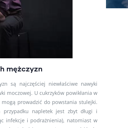
ych mężczyzn
yzn są najczęściej niewłaściwe nawyki
cewki moczowej. U cukrzyków powikłania w
ż mogą prowadzić do powstania stulejki.
 przypadku napletek jest zbyt długi i
 infekcje i podrażnienia), natomiast w