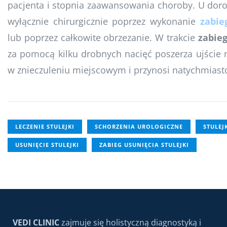
pacjenta i stopnia zaawansowania choroby. U doros
wyłącznie chirurgicznie poprzez wykonanie
zabie
lub poprzez całkowite obrzezanie. W trakcie
zabieg
za pomocą kilku drobnych nacięć poszerza ujście n
w znieczuleniu miejscowym i przynosi natychmiasto
LECZENIE STULEJKI
SCHORZENIA UROLOGICZNE
STULEJ
USUNIĘCIE STULEJKI
ZABIEG USUNIĘCIA STULEJKI
VEDI CLINIC
zajmuje się holistyczną diagnostyką i