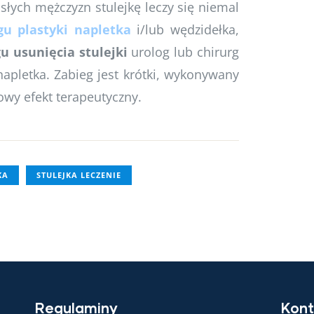
łych mężczyzn stulejkę leczy się niemal
gu plastyki napletka
i/lub wędzidełka,
u usunięcia stulejki
urolog lub chirurg
apletka. Zabieg jest krótki, wykonywany
wy efekt terapeutyczny.
KA
STULEJKA LECZENIE
Regulaminy
Kont