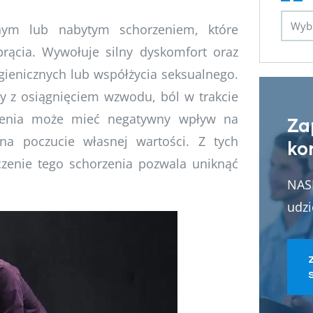
ym lub nabytym schorzeniem, które
prącia. Wywołuje silny dyskomfort oraz
gienicznych lub współżycia seksualnego.
 z osiągnięciem wzwodu, ból w trakcie
rzenia może mieć negatywny wpływ na
Za
 na poczucie własnej wartości. Z tych
ko
zenie tego schorzenia pozwala uniknąć
NASI
udzi