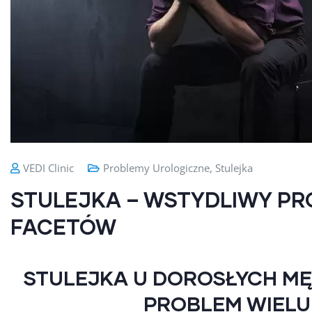
VEDI Clinic
Problemy Urologiczne
,
Stulejka
STULEJKA – WSTYDLIWY PR
FACETÓW
STULEJKA U DOROSŁYCH MĘ
PROBLEM WIEL