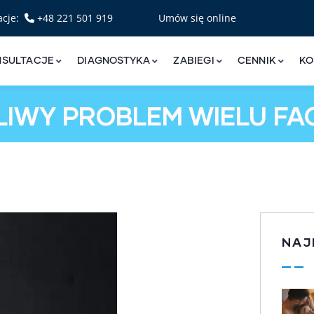
acje:
+48 221 501 919
Umów się online
NSULTACJE
DIAGNOSTYKA
ZABIEGI
CENNIK
KO
LIWY PROBLEM WIELU F
NAJ