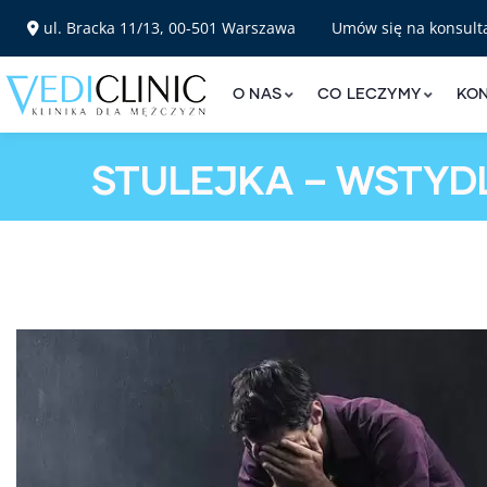
ul. Bracka 11/13, 00-501 Warszawa
Umów się na konsult
O NAS
CO LECZYMY
KO
STULEJKA – WSTYD