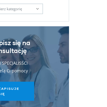
pisz się na
nsultację
 SPECJALISŚCI
elą Ci pomocy
ZAPISUJE
SIĘ