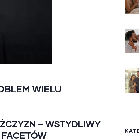
OBLEM WIELU
ŻCZYZN – WSTYDLIWY
KAT
U FACETÓW