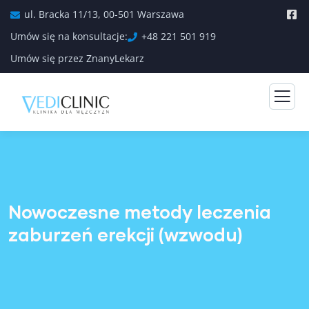
ul. Bracka 11/13, 00-501 Warszawa
Umów się na konsultacje:
+48 221 501 919
Umów się przez ZnanyLekarz
Nowoczesne metody leczenia
zaburzeń erekcji (wzwodu)