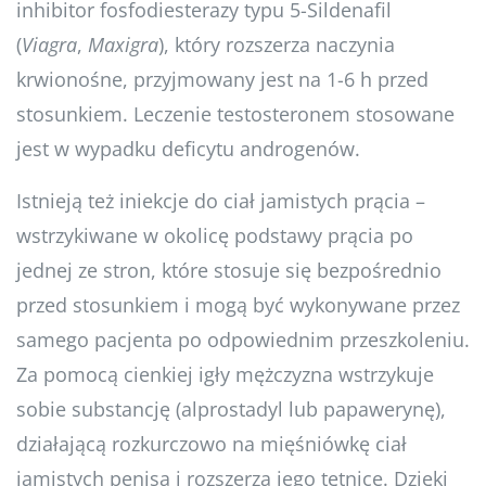
inhibitor fosfodiesterazy typu 5-Sildenafil
(
Viagra
,
Maxigra
), który rozszerza naczynia
krwionośne, przyjmowany jest na 1-6 h przed
stosunkiem. Leczenie testosteronem stosowane
jest w wypadku deficytu androgenów.
Istnieją też iniekcje do ciał jamistych prącia –
wstrzykiwane w okolicę podstawy prącia po
jednej ze stron, które stosuje się bezpośrednio
przed stosunkiem i mogą być wykonywane przez
samego pacjenta po odpowiednim przeszkoleniu.
Za pomocą cienkiej igły mężczyzna wstrzykuje
sobie substancję (alprostadyl lub papawerynę),
działającą rozkurczowo na mięśniówkę ciał
jamistych penisa i rozszerza jego tętnice. Dzięki