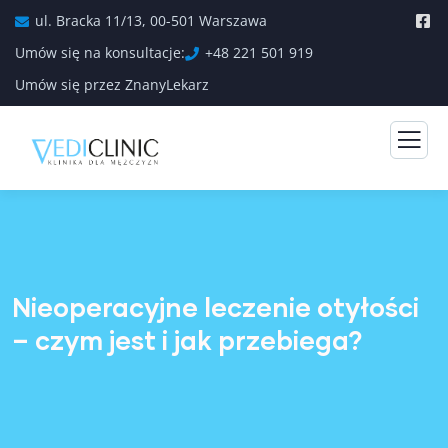
ul. Bracka 11/13, 00-501 Warszawa
Umów się na konsultacje:
+48 221 501 919
Umów się przez ZnanyLekarz
Nieoperacyjne leczenie otyłości
– czym jest i jak przebiega?