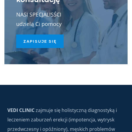
NASI SPECJALISŚCI
udzielą Ci pomocy
ZAPISUJE SIĘ
VEDI CLINIC
zajmuje się holistyczną diagnostyką i
leczeniem zaburzeń erekcji (impotencja, wytrysk
przedwczesny i opóźniony), męskich problemów