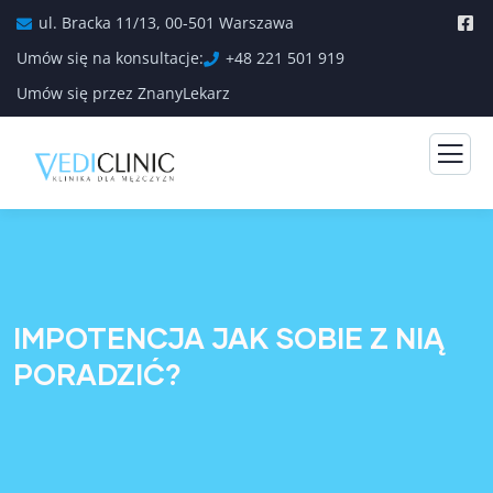
ul. Bracka 11/13, 00-501 Warszawa
Umów się na konsultacje:
+48 221 501 919
Umów się przez ZnanyLekarz
IMPOTENCJA JAK SOBIE Z NIĄ
PORADZIĆ?