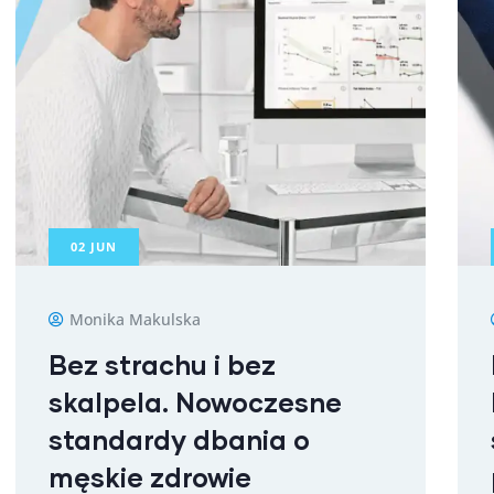
02
JUN
Monika Makulska
Bez strachu i bez
skalpela. Nowoczesne
standardy dbania o
męskie zdrowie