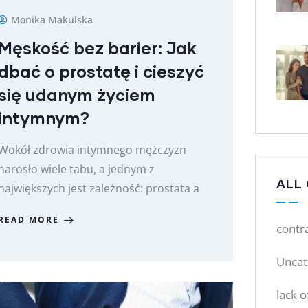
Monika Makulska
Męskość bez barier: Jak
dbać o prostatę i cieszyć
się udanym życiem
intymnym?
Wokół zdrowia intymnego mężczyzn
narosło wiele tabu, a jednym z
ALL
największych jest zależność: prostata a
READ MORE
contr
Uncat
lack o