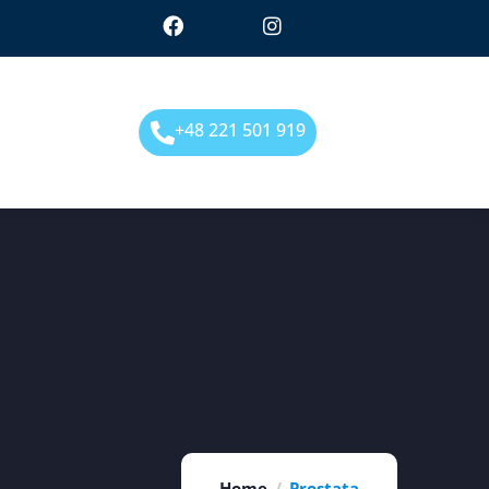
+48 221 501 919
Home
Prostata