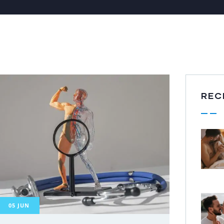
REC
05
JUN