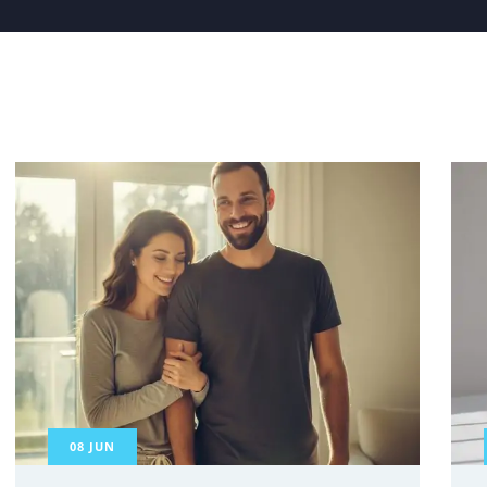
08
JUN