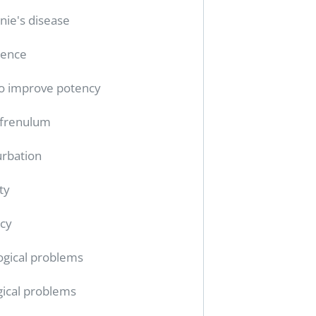
nie's disease
tence
o improve potency
 frenulum
rbation
ty
cy
ogical problems
gical problems