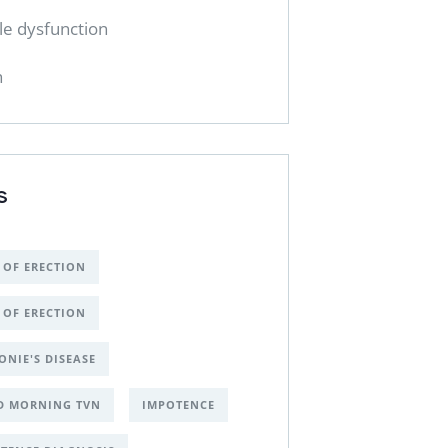
ile dysfunction
h
S
 OF ERECTION
 OF ERECTION
ONIE'S DISEASE
D MORNING TVN
IMPOTENCE