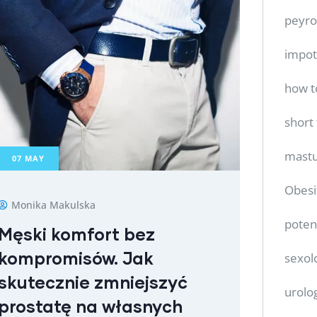
peyro
impo
how t
short
mastu
07
MAY
Obesi
Monika Makulska
poten
Męski komfort bez
kompromisów. Jak
sexol
skutecznie zmniejszyć
urolo
prostatę na własnych