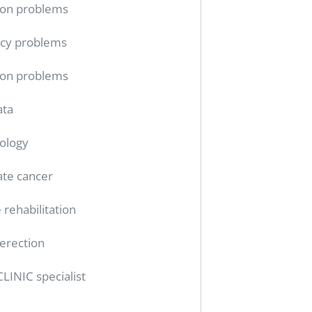
ion problems
cy problems
ion problems
ata
ology
ate cancer
 rehabilitation
erection
CLINIC specialist