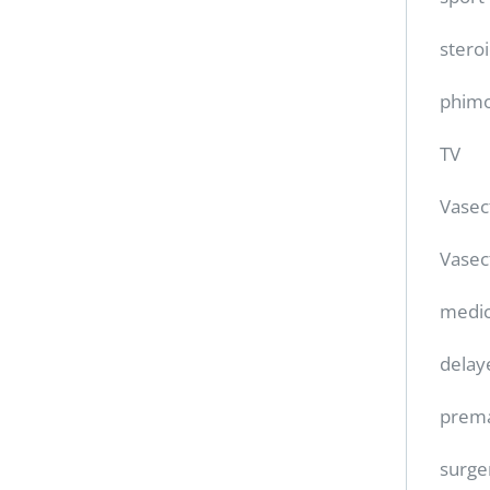
stero
phimo
TV
Vase
Vasec
medic
delay
prema
surge