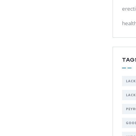
erect
healt
TAG
LACK
LACK
PEYR
GOO