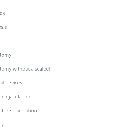
ids
sis
ctomy
tomy without a scalpel
al devices
ed ejaculation
ture ejaculation
ry