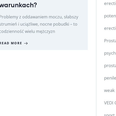
erect
warunkach?
poten
Problemy z oddawaniem moczu, słabszy
strumień i uciążliwe, nocne pobudki – to
erect
codzienność wielu mężczyzn
Prost
READ MORE
psych
prost
penile
weak 
VEDI 
sport