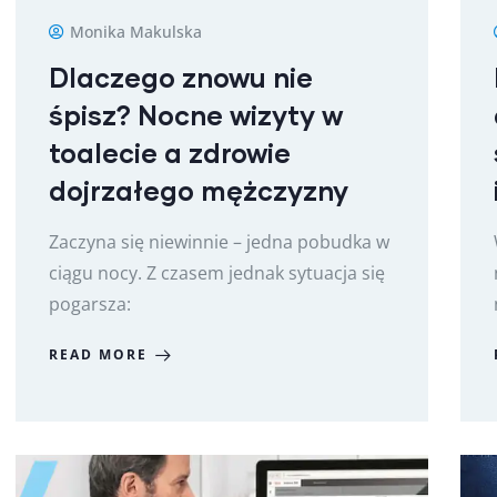
Monika Makulska
Dlaczego znowu nie
śpisz? Nocne wizyty w
toalecie a zdrowie
dojrzałego mężczyzny
Zaczyna się niewinnie – jedna pobudka w
ciągu nocy. Z czasem jednak sytuacja się
pogarsza:
READ MORE