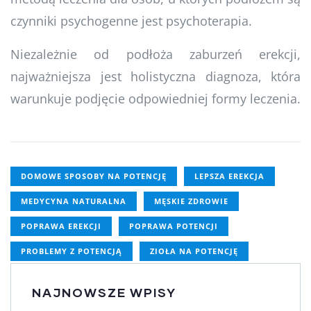
czynniki psychogenne jest psychoterapia.
Niezależnie od podłoża zaburzeń erekcji,
najważniejsza jest holistyczna diagnoza, która
warunkuje podjęcie odpowiedniej formy leczenia.
DOMOWE SPOSOBY NA POTENCJĘ
LEPSZA EREKCJA
MEDYCYNA NATURALNA
MĘSKIE ZDROWIE
POPRAWA EREKCJI
POPRAWA POTENCJI
PROBLEMY Z POTENCJĄ
ZIOŁA NA POTENCJĘ
NAJNOWSZE WPISY