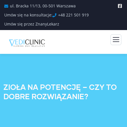
ul. Bracka 11/13, 00-501 Warszawa
Umów się na konsultacje:
+48 221 501 919
Umów się przez ZnanyLekarz
ZIOŁA NA POTENCJĘ – CZY TO
DOBRE ROZWIĄZANIE?